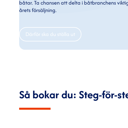
båtar. Ta chansen att delta i båtbranchens vikti
årets försäljning.
Därför ska du ställa ut
Så bokar du: Steg-för-st