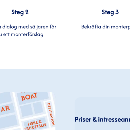
Steg 2
Steg 3
n dialog med säljaren får
Bekräfta din monterp
u ett monterförslag
Priser & intressea