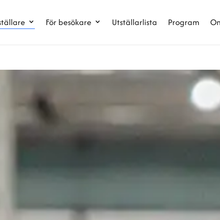
ställare
För besökare
Utställarlista
Program
Om