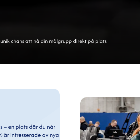
 unik chans att nå din målgrupp direkt på plats
s – en plats där du når
 är intresserade av nya