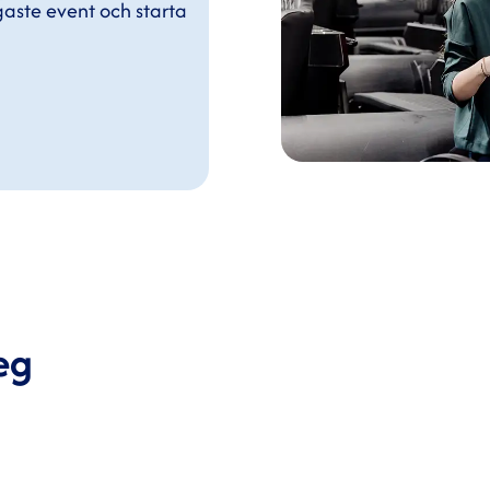
gaste event och starta
eg