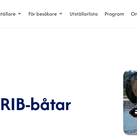
ställare
För besökare
Utställarlista
Program
Om
 RIB-båtar