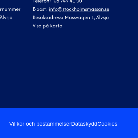
Telefon:
08 749 41 00
ternummer
E-post:
info@stockholmsmassan.se
Älvsjö
Besöksadress: Mässvägen 1, Älvsjö
Visa på karta
Villkor och bestämmelser
Dataskydd
Cookies