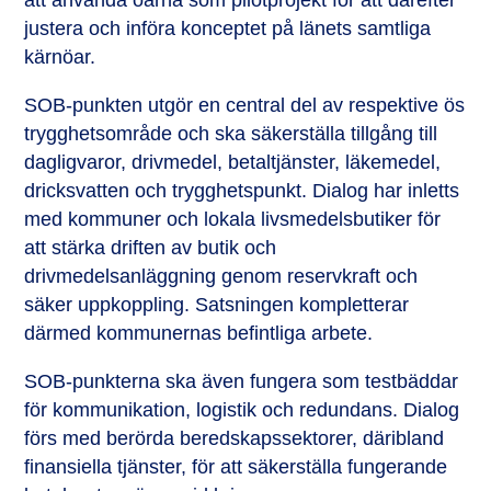
att använda öarna som pilotprojekt för att därefter
justera och införa konceptet på länets samtliga
kärnöar.
SOB-punkten utgör en central del av respektive ös
trygghetsområde och ska säkerställa tillgång till
dagligvaror, drivmedel, betaltjänster, läkemedel,
dricksvatten och trygghetspunkt. Dialog har inletts
med kommuner och lokala livsmedelsbutiker för
att stärka driften av butik och
drivmedelsanläggning genom reservkraft och
säker uppkoppling. Satsningen kompletterar
därmed kommunernas befintliga arbete.
SOB-punkterna ska även fungera som testbäddar
för kommunikation, logistik och redundans. Dialog
förs med berörda beredskapssektorer, däribland
finansiella tjänster, för att säkerställa fungerande