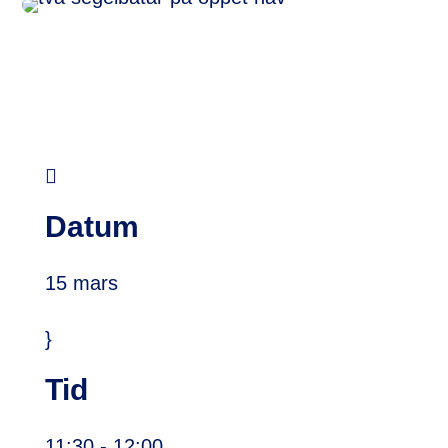

Datum
15 mars
}
Tid
11:30
- 12:00