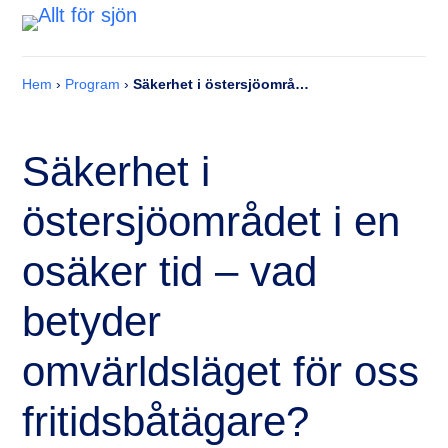
Hem
›
Program
›
Säkerhet i östersjöområdet i en osäker tid – vad betyder omvärldsläget för oss fritidsbåtägare?
Säkerhet i
östersjöområdet i en
osäker tid – vad
betyder
omvärldsläget för oss
fritidsbåtägare?