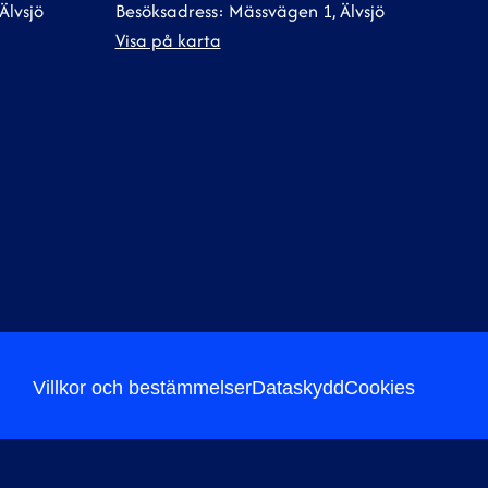
Älvsjö
Besöksadress: Mässvägen 1, Älvsjö
Visa på karta
Villkor och bestämmelser
Dataskydd
Cookies