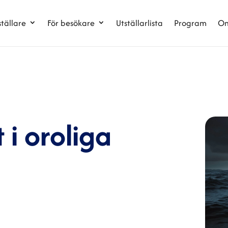
ställare
För besökare
Utställarlista
Program
Om
 i oroliga