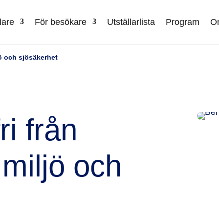
lare
För besökare
Utställarlista
Program
Om
jö och sjösäkerhet
ri från
 miljö och