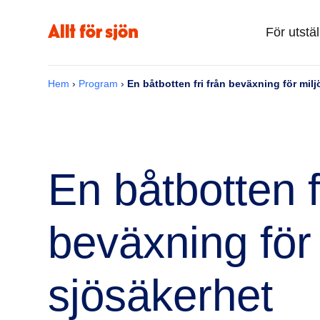
För utstäl
Hem
›
Program
›
En båtbotten fri från beväxning för mil
En båtbotten f
beväxning för
sjösäkerhet