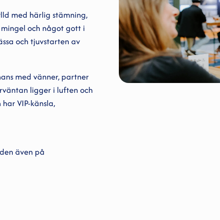
ylld med härlig stämning,
 mingel och något gott i
ässa och tjuvstarten av
ammans med vänner, partner
rväntan ligger i luften och
 har VIP-känsla,
r den även på