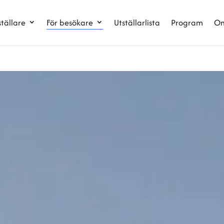
ställare
För besökare
Utställarlista
Program
Om