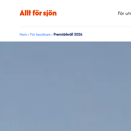
För ut
Hem
›
För besökare
›
Premiärkväll 2026