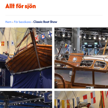
Hem
›
För besökare
›
Classic Boat Show