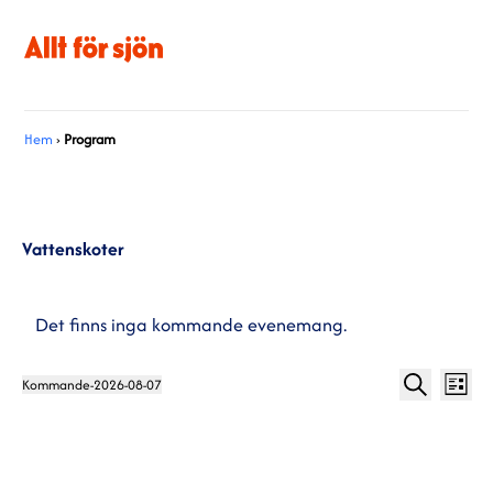
Hem
›
Program
Vattenskoter
Det finns inga kommande evenemang.
Progra
Pro
Kommande
-
2026-08-07
Lista
Välj
vyn
Sök
Search
datum.
and
Views